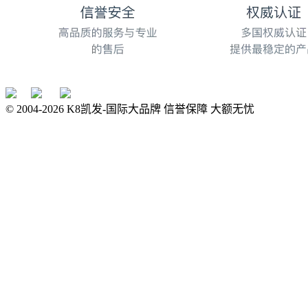
© 2004-
2026
K8凯发-国际大品牌 信誉保障 大额无忧